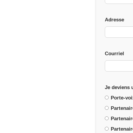
Adresse
Courriel
Je deviens 
Porte-voi
Partenair
Partenair
Partenair