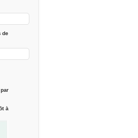
s de
 par
ôt à